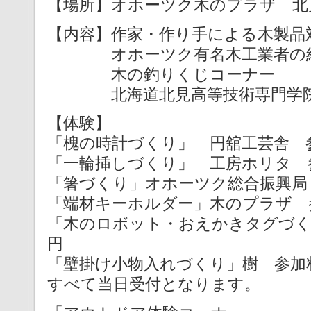
【場所】オホーツク木のプラザ 北見
【内容】作家・作り手による木製品
オホーツク有名木工業者の紹
木の釣りくじコーナー
北海道北見高等技術専門学院
【体験】
「槐の時計づくり」 円舘工芸舎 参加
「一輪挿しづくり」 工房ホリタ 参
「箸づくり」オホーツク総合振興局 
「端材キーホルダー」木のプラザ 参
「木のロボット・おえかきタグづくり
円
「壁掛け小物入れづくり」樹 参加料
すべて当日受付となります。