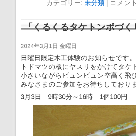
カテゴリー:
未分類
|
コメン
「くるくるタケトンボづく
2024年3月1日 金曜日
日曜日限定木工体験のお知らせです。
トドマツの板にヤスリをかけてタケ
小さいながらビュンビュン空高く飛
みなさまのご参加をお待ちしており
3月3日 9時30分～16時 1個100円