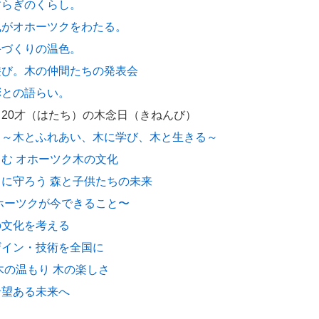
すらぎのくらし。
風がオホーツクをわたる。
手づくりの温色。
遊び。木の仲間たちの発表会
彫との語らい。
20才（はたち）の木念日（きねんび）
）～木とふれあい、木に学び、木と生きる～
む オホーツク木の文化
に守ろう 森と子供たちの未来
ホーツクが今できること〜
の文化を考える
ザイン・技術を全国に
木の温もり 木の楽しさ
希望ある未来へ