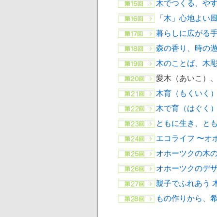
木でつくる、や
「木」心地よい
暮らしに広がる
森の香り、時の
木のことば、木
愛木（あいこ）、
木育（もくいく
木で育（はぐく）
ともに生き、とも
エコライフ 〜オ
オホーツクの木
オホーツクのデ
親子でふれあう 
もの作りから、