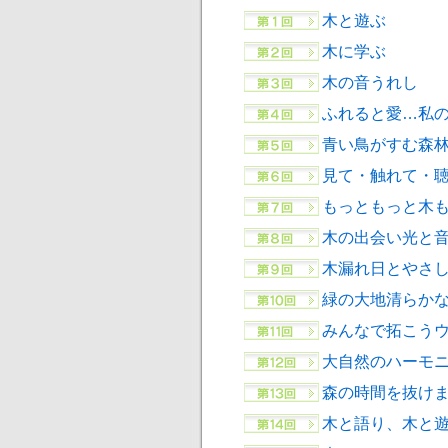
木と遊ぶ
木に学ぶ
木の音うれし
ふれると愛…私
青い鳥がすむ森
見て・触れて・
もっともっと木
木の出会い光と
木漏れ日とやさ
緑の大地清らか
みんなで拓こう
大自然のハーモ
森の時間を抜け
木と語り、木と