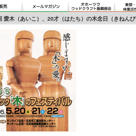
回 愛木（あいこ）、20才（はたち）の木念日（きねんび