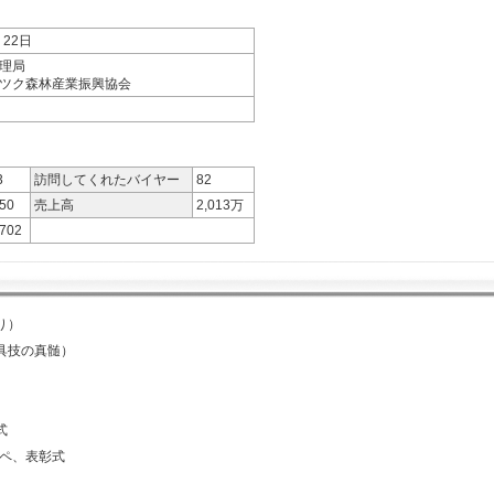
・22日
管理局
ーツク森林産業振興協会
3
訪問してくれたバイヤー
82
650
売上高
2,013万
,702
り）
具技の真髄）
式
ンペ、表彰式