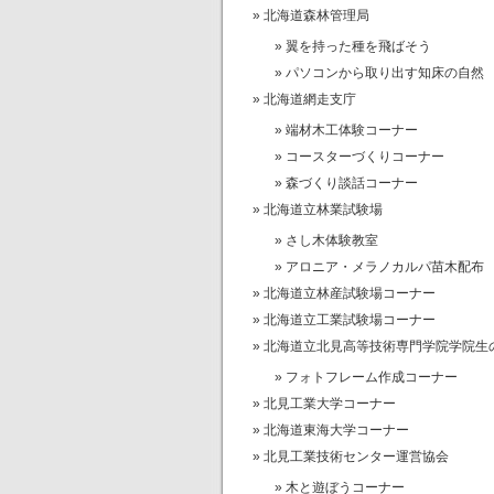
北海道森林管理局
翼を持った種を飛ばそう
パソコンから取り出す知床の自然
北海道網走支庁
端材木工体験コーナー
コースターづくりコーナー
森づくり談話コーナー
北海道立林業試験場
さし木体験教室
アロニア・メラノカルパ苗木配布
北海道立林産試験場コーナー
北海道立工業試験場コーナー
北海道立北見高等技術専門学院学院生
フォトフレーム作成コーナー
北見工業大学コーナー
北海道東海大学コーナー
北見工業技術センター運営協会
木と遊ぼうコーナー