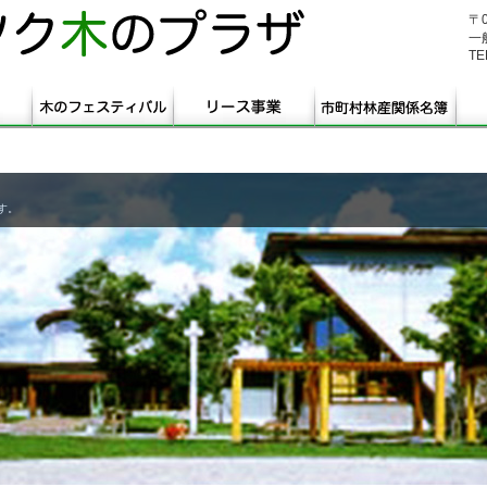
〒
一
TE
す。