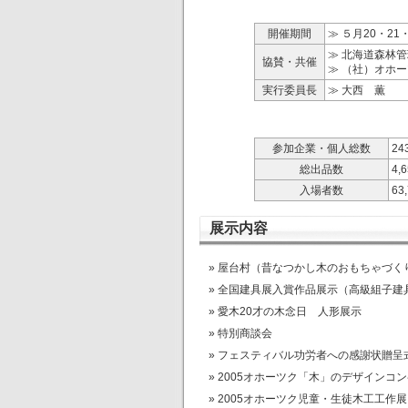
開催期間
≫ ５月20・21
≫ 北海道森林
協賛・共催
≫ （社）オホ
実行委員長
≫ 大西 薫
参加企業・個人総数
24
総出品数
4,
入場者数
63
展示内容
屋台村（昔なつかし木のおもちゃづく
全国建具展入賞作品展示（高級組子建
愛木20才の木念日 人形展示
特別商談会
フェスティバル功労者への感謝状贈呈
2005オホーツク「木」のデザインコ
2005オホーツク児童・生徒木工工作展