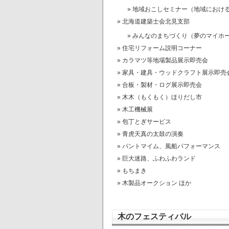
地域おこしセミナー（地域におけ
北海道建築士会北見支部
みんなのまちづくり（夢のマイホ
住宅リフォーム説明コーナー
カラマツ等地場製品展示即売会
家具・建具・ウッドクラフト展示即売
合板・製材・ログ展示即売会
木木（もくもく）ほりだし市
木工機械展
包丁とぎサービス
青虎天真の太鼓の演奏
パントマイム、風船パフォーマンス
巨大迷路、ふわふわランド
もちまき
木製品オークション ほか
木のフェスティバル