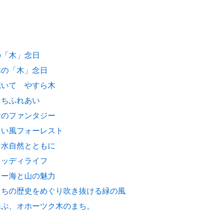
の「木」念日
林の「木」念日
聴いて やすら木
もちふれあい
音のファンタジー
しい風フォーレスト
な水自然とともに
ウッディライフ
ニー海と山の魅力
まちの歴史をめぐり吹き抜ける緑の風
遊ぶ、オホーツク木のまち。